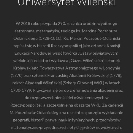
Uniwersytet Wileński
W 2018 roku przypada 290. rocznica urodzin wybitnego
astronoma, matematyka, teologa ks. Marcina Poczobuta-
Odlanickiego (1728-1810). Ks. Marcin Poczobut-Odlanicki
zapisał się w historii Rzeczypospolitej jako członek Komisji
Edukacji Narodowej, współtwórca „Ustaw oświatowych”,
wieloletni redaktor i wydawca „Gazet Wileńskich”, członek
Królewskiego Towarzystwa Astronomicznego w Londynie
(1770) oraz członek Francuskiej Akademii Królewskiej (1778),
rektor Akademii Wileńskiej (Szkoły Głównej WKL) w latach
1780-1799. Przyczynił się on do zreformowania akademii oraz
do rozpowszechnienia idei oświeceniowych w
Rzeczypospolitej, a szczególnie na obszarze WKL. Za kadencji
M. Poczobuta-Odlanickiego na uczelni rozpoczęto wykładanie
geografii, historii, prawa, nauk inżynieryjnych, przedmiotów
matematyczno-przyrodniczych, etyki, języków nowożytnych.